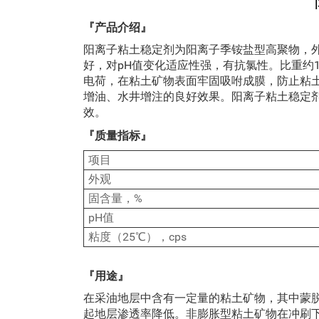
『产品介绍』
阳离子粘土稳定剂为阳离子季铵盐型高聚物，
好，对pH值变化适应性强，有抗氯性。比重约1.
电荷，在粘土矿物表面牢固吸咐成膜，防止粘
增油、水井增注的良好效果。阳离子粘土稳定
效。
『质量指标』
项目
外观
固含量，%
pH值
粘度（25℃），cps
『用途』
在采油地层中含有一定量的粘土矿物，其中蒙
起地层渗透率降低。非膨胀型粘土矿物在冲刷