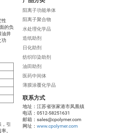
产品分类
阳离子功能单体
阳离子聚合物
定性
表面的负
水处理化学品
得油井
造纸助剂
之功
日化助剂
纺织印染助剂
油田助剂
医药中间体
薄膜涂覆化学品
联系方式
地址：江苏省张家港市凤凰镇
电话：0512-58251631
邮箱：sales@cpolymer.com
胀，引
网址：
www.cpolymer.com
透率。