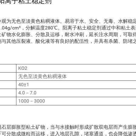
阳离子粘土稳定剂
外观为无色至淡黄色粘稠液体。易溶于水、安全、无毒、水解稳
04g/cm³，分解温度280℃。阳离子粘土稳定剂通过中和粘土
土矿物水化膨胀、分散及运移，耐水冲刷，延长注水周期，可取
剂与其他压裂液、酸化液等有良好的配伍性，并具有杀菌、防堵
KO2
无色至淡黄色粘稠液体
40±1
4.0－7.0
1000－3000
脱石层膨胀型粘土矿物，当与水接触时形成扩散双电层而产生膨
下可分散成微粒而运移，进入地层孔隙，堵塞通道，也会降低渗