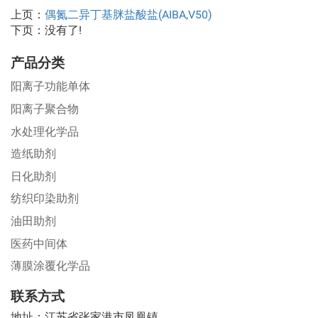
上页：
偶氮二异丁基脒盐酸盐(AIBA,V50)
下页：没有了!
产品分类
阳离子功能单体
阳离子聚合物
水处理化学品
造纸助剂
日化助剂
纺织印染助剂
油田助剂
医药中间体
薄膜涂覆化学品
联系方式
地址：江苏省张家港市凤凰镇