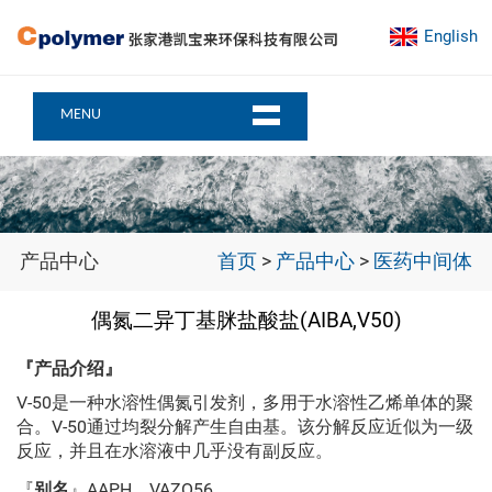
English
MENU
产品中心
首页
>
产品中心
>
医药中间体
偶氮二异丁基脒盐酸盐(AIBA,V50)
『产品介绍』
V-50是一种水溶性偶氮引发剂，多用于水溶性乙烯单体的聚
合。V-50通过均裂分解产生自由基。该分解反应近似为一级
反应，并且在水溶液中几乎没有副反应。
『
别名
』AAPH，VAZO56