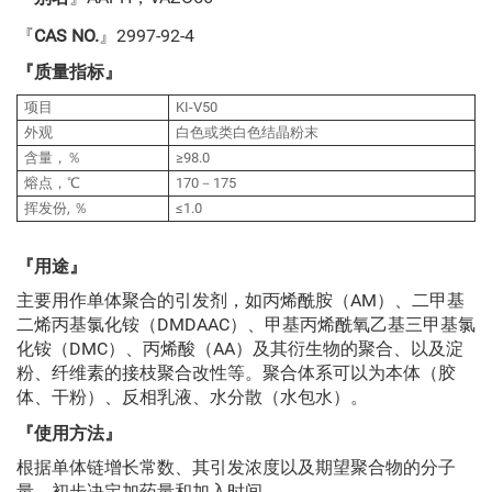
『
CAS NO.
』2997-92-4
『质量指标』
项目
KI-V50
外观
白色或类白色结晶粉末
含量，％
≥98.0
熔点，℃
170－175
挥发份, ％
≤1.0
『用途』
主要用作单体聚合的引发剂，如丙烯酰胺（AM）、二甲基
二烯丙基氯化铵（DMDAAC）、甲基丙烯酰氧乙基三甲基氯
化铵（DMC）、丙烯酸（AA）及其衍生物的聚合、以及淀
粉、纤维素的接枝聚合改性等。聚合体系可以为本体（胶
体、干粉）、反相乳液、水分散（水包水）。
『使用方法』
根据单体链增长常数、其引发浓度以及期望聚合物的分子
量，初步决定加药量和加入时间。