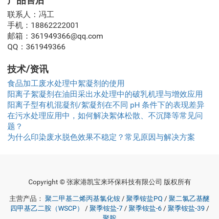
产品售后
联系人：冯工
手机：18862222001
邮箱：361949366@qq.com
QQ：361949366
技术/资讯
食品加工废水处理中絮凝剂的使用
阳离子絮凝剂在油田采出水处理中的破乳机理与增效应用
阳离子型有机混凝剂/絮凝剂在不同 pH 条件下的表现差异
在污水处理应用中，如何解决絮体松散、不沉降等常见问
题？
为什么印染废水脱色效果不稳定？常见原因与解决方案
Copyright © 张家港凯宝来环保科技有限公司 版权所有
主营产品：
聚二甲基二烯丙基氯化铵
/
聚季铵盐PQ
/
聚二氯乙基醚
四甲基乙二胺（WSCP）
/
聚季铵盐-7
/
聚季铵盐-6
/
聚季铵盐-39
/
聚胺